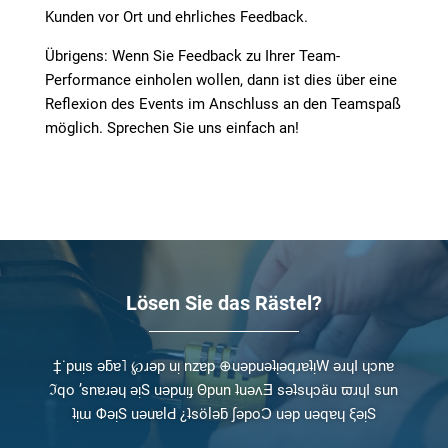
Kunden vor Ort und ehrliches Feedback.
Übrigens: Wenn Sie Feedback zu Ihrer Team-
Performance einholen wollen, dann ist dies über eine
Reflexion des Events im Anschluss an den Teamspaß
möglich. Sprechen Sie uns einfach an!
Lösen Sie das Rästel?
‡
˙puᴉs ǝƃɐ˥
℘
ɹǝp uᴉ nzɐp
⊕
uǝpuǝʇᴉǝqɹɐʇᴉW ǝɹɥI ɥɔnɐ
ℑ
qo ’snɐɹǝɥ ǝᴉS uǝpuᴉɟ
Θ
pun ʇuǝʌƎ sǝʇsɥɔäu
ϖ
ɹɥI sun
ʇᴉɯ
Φ
ǝᴉS uǝuɐlԀ ¿ʇsölǝƃ
∫
ǝpoƆ uǝp uǝqɐɥ
ξ
ǝᴉS