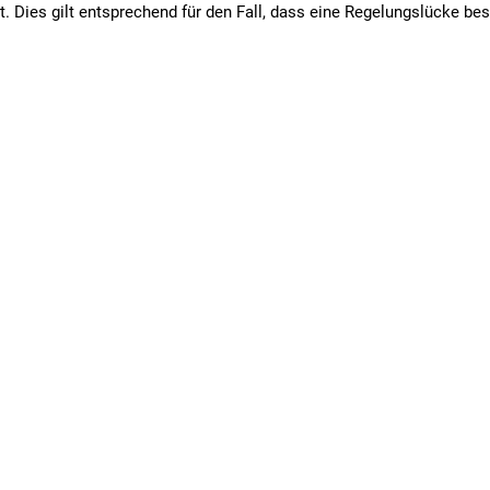
Dies gilt entsprechend für den Fall, dass eine Regelungslücke bes
die Vertragsabwicklung zwischen den Vertragspartnern. Anderslau
, wenn sie schriftlich erfolgt sind.
aining
Nützliches