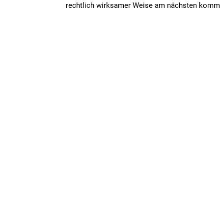
rechtlich wirksamer Weise am nächsten kommt. 
Schlussbestimmungen
Die Allgemeinen Geschäftsbedingungen regeln 
der Parteien sind selbstverständlich nur wirksam
Teamevents
Teamtr